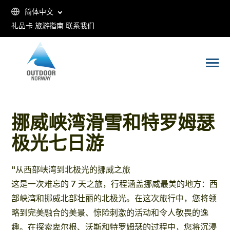
SKIP
TO
简体中文
CONTENT
礼品卡
旅游指南
联系我们
Toggle
Menu
挪威峡湾滑雪和特罗姆瑟
极光七日游
"从西部峡湾到北极光的挪威之旅
这是一次难忘的 7 天之旅，行程涵盖挪威最美的地方：西
部峡湾和挪威北部壮丽的北极光。在这次旅行中，您将领
略到完美融合的美景、惊险刺激的活动和令人敬畏的逸
趣。在探索卑尔根、沃斯和特罗姆瑟的过程中，您将沉浸