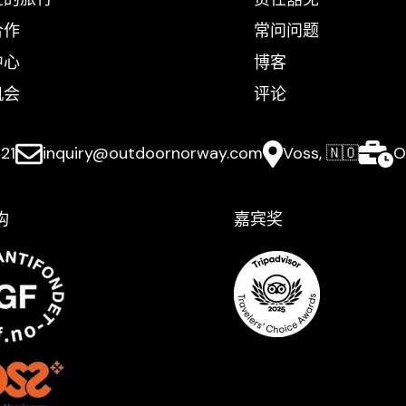
合作
常问问题
中心
博客
机会
评论
21
inquiry@outdoornorway.com
Voss, 🇳🇴
O
构
嘉宾奖​